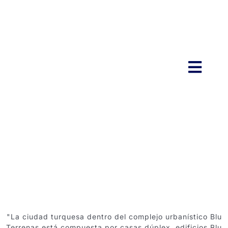
Skip
to
content
Toggl
Navig
Home
About Blu
Amenities
Projects
"La ciudad turquesa dentro del complejo urbanístico Blu
Terrenas está compuesta por casas dúplex, edificios Blu